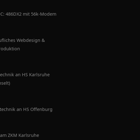
 PC: 486DX2 mit 56k-Modem
ufliches Webdesign &
roduktion
echnik an HS Karlsruhe
selt)
technik an HS Offenburg
 am ZKM Karlsruhe