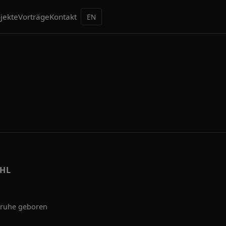
jekte
Vorträge
Kontakt
EN
AHL
sruhe geboren