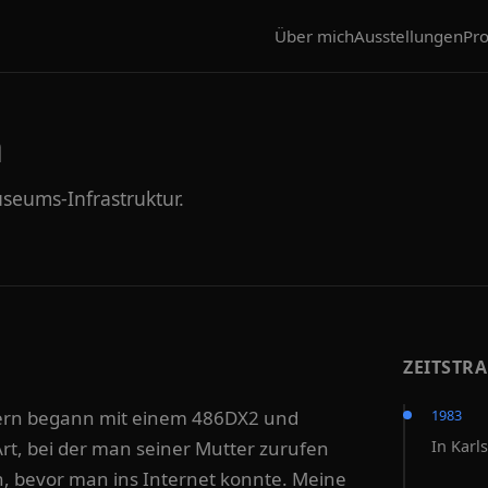
Über mich
Ausstellungen
Pro
h
eums-Infrastruktur.
ZEITSTR
ern begann mit einem 486DX2 und
1983
t, bei der man seiner Mutter zurufen
In Karl
en, bevor man ins Internet konnte. Meine