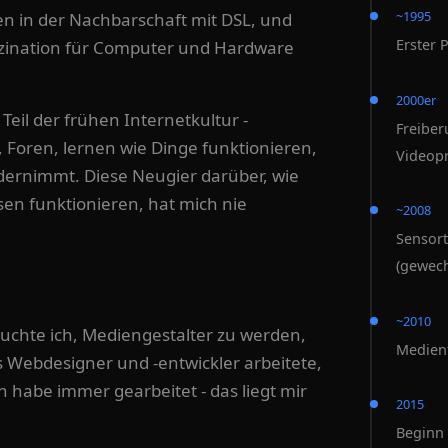
~1995
ten in der Nachbarschaft mit DSL, und
Erster
zination für Computer und Hardware
2000er
Teil der frühen Internetkultur -
Freiber
 Foren, lernen wie Dinge funktionieren,
Videop
ernimmt. Diese Neugier darüber, wie
sen funktionieren, hat mich nie
~2008
Sensort
(gewech
~2010
uchte ich, Mediengestalter zu werden,
Medien
 Webdesigner und -entwickler arbeitete,
 habe immer gearbeitet - das liegt mir
2015
Beginn