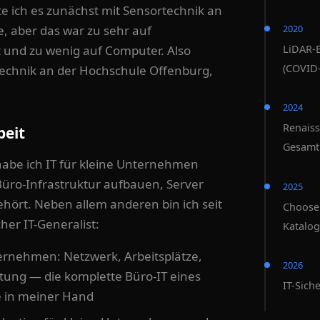
e ich es zunächst mit Sensortechnik an
, aber das war zu sehr auf
2020
t und zu wenig auf Computer. Also
LiDAR-B
(COVID-
technik an der Hochschule Offenburg,
2024
Renaiss
beit
Gesamt
abe ich IT für kleine Unternehmen
ro-Infrastruktur aufbauen, Server
2025
ehört. Neben allem anderen bin ich seit
Choose 
cher IT-Generalist:
Katalog
ternehmen: Netzwerk, Arbeitsplätze,
2026
tung — die komplette Büro-IT eines
IT-Sich
e in meiner Hand