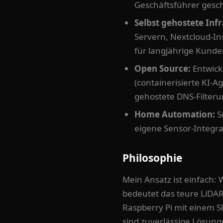
Geschäftsführer gesch
Selbst gehostete Infr
Servern, Nextcloud-I
für langjährige Kund
Open Source:
Entwickl
(containerisierte KI-
gehostete DNS-Filter
Home Automation:
S
eigene Sensor-Integr
Philosophie
Mein Ansatz ist einfach:
bedeutet das teure LiDAR
Raspberry Pi mit einem Sk
sind zuverlässige Lösunge