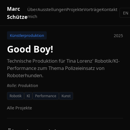
Marc
Über
Ausstellungen
Projekte
Vorträge
Kontakt
EN
Schütze
mich
2025
Künstlerproduktion
Good Boy!
Technische Produktion für Tina Lorenz' Robotik/KI-
Performance zum Thema Polizeieinsatz von
Roboterhunden.
Rolle: Produktion
Robotik
KI
Performance
Kunst
Alle Projekte